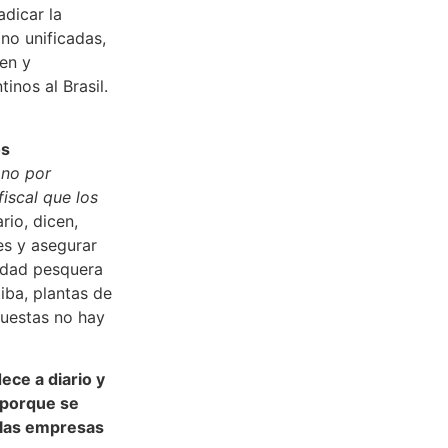
adicar la
 no unificadas,
ten y
nos al Brasil.
os
«
no por
iscal que los
rio, dicen,
es y asegurar
vidad pesquera
iba, plantas de
puestas no hay
ece a diario y
 porque se
 las empresas