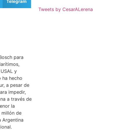
Telegram
Tweets by CesarALerena
Bosch para
arítimos,
, USAL y
o ha hecho
ur, a pesar de
ara impedir,
ina a través de
enor la
 millón de
a Argentina
ional.