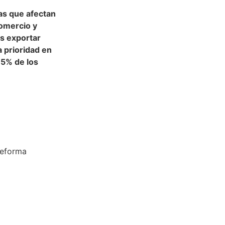
as que afectan
comercio y
s exportar
a prioridad en
35% de los
 Reforma