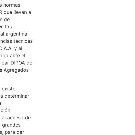
as normas
 que llevan a
ón de
en los
al argentina
encias técnicas
.A.A. y el
rio ante el
 par DIPOA de
los Agregados
 existe
ra determinar
a
ación
n al acceso de
r grandes
s, para dar