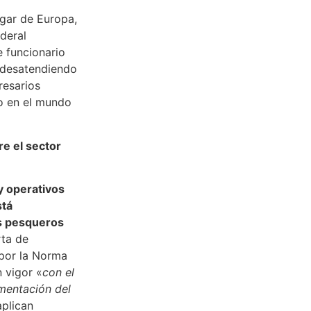
ugar de Europa,
deral
e funcionario
 desatendiendo
resarios
io en el mundo
e el sector
y operativos
stá
s pesqueros
rta de
por la Norma
 vigor «
con el
ementación del
aplican