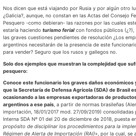
Nos dicen que está viajando por Rusia y por algún otro l
¿Galicia?, aunque, no constan en las Actas del Consejo Fe
Pesquero -como debieran- las razones por las cuales est
estaría haciendo
turismo ferial
con fondos públicos (¿?),
las graves cuestiones pendientes de resolución ¿Los emp
argentinos necesitarán de la presencia de este funcionar
para vender? Seguro que los rusos y gallegos no.
Solo dos ejemplos que muestran la complejidad que sufr
pesquero:
Conoce este funcionario los graves daños económicos 
que la Secretaría de Defensa Agrícola (SDA) de Brasil e
ocasionando a las empresas exportadoras de producto
argentinos a ese país
, a partir de normas brasileñas (Ale
importación, 18/01/2017 mod. 27/09/2019) consolidadas 
Interna SDA Nº 01 del 20 de diciembre de 2018, puesta en
propósito de disciplinar los procedimientos para la impl
Régimen de Alerta de Importación (RAI)
», por la cual, se 