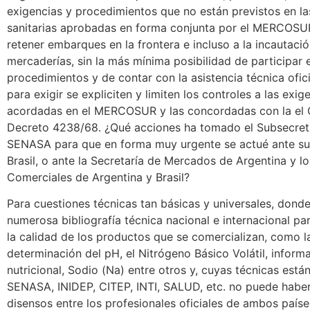
exigencias y procedimientos que no están previstos en l
sanitarias aprobadas en forma conjunta por el MERCOSUR
retener embarques en la frontera e incluso a la incautaci
mercaderías, sin la más mínima posibilidad de participar 
procedimientos y de contar con la asistencia técnica ofici
para exigir se expliciten y limiten los controles a las exig
acordadas en el MERCOSUR y las concordadas con la el C
Decreto 4238/68. ¿Qué acciones ha tomado el Subsecreta
SENASA para que en forma muy urgente se actué ante su
Brasil, o ante la Secretaría de Mercados de Argentina y 
Comerciales de Argentina y Brasil?
Para cuestiones técnicas tan básicas y universales, donde
numerosa bibliografía técnica nacional e internacional pa
la calidad de los productos que se comercializan, como l
determinación del pH, el Nitrógeno Básico Volátil, inform
nutricional, Sodio (Na) entre otros y, cuyas técnicas está
SENASA, INIDEP, CITEP, INTI, SALUD, etc. no puede habe
disensos entre los profesionales oficiales de ambos paíse