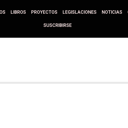
LOS
LIBROS
PROYECTOS
LEGISLACIONES
NOTICIAS
SUSCRIBIRSE
esar Lerena
YECTOS
LEGISLACIONES
NOTICIAS
CONTACT