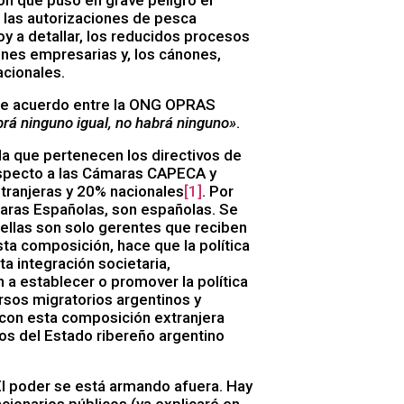
ón que puso en grave peligro el
 las autorizaciones de pesca
oy a detallar, los reducidos procesos
ones empresarias y, los cánones,
acionales.
te acuerdo entre la ONG OPRAS
rá ninguno igual, no habrá ninguno
»
.
la que pertenecen los directivos de
especto a las Cámaras CAPECA y
tranjeras y 20% nacionales
[1]
. Por
aras Españolas, son españolas. Se
ellas son solo gerentes que reciben
sta composición, hace que la política
a integración societaria,
a establecer o promover la política
ursos migratorios argentinos y
con esta composición extranjera
ios del Estado ribereño argentino
l poder se está armando afuera. Hay