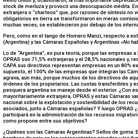
Reino Unido y, ocasionaron, la más importante depredaci
stock de merluza y provocó una desocupación inédita. En
extranjera o “charteos” que, por razones de síntesis no v
obligatorios en tierra se transformaron en meras comisi
muchas veces, se establecieron por debajo de los intern
Pero, como en el tango de Homero Manzi, respecto a es
(Argentina) y las Cámaras Españolas y Argentinas
«
No hab
Lo de “Argentina”, es pura teoría, porque las empresas a 
OPRAS son 71,5% extranjeras y el 28,5% nacionales y, r
CAPA sus directivos representan empresas en un 80% ex
supuesto, el 100% de las empresas que integran las Cám
agrava, aún más, porque muchos de los directivos de aqu
órdenes de los propietarios. Las cuotas transferibles y e
pesquera argentina se maneje desde el exterior. ¿Con est
mayoritariamente extranjera, OPRAS y estas Cámaras van 
nacional sobre la explotación y sostenibilidad de los rec
asociados, junto a Cámaras españolas? Y luego OPRAS ¿
participará en la administración de los recursos migrator
como propone entre sus objetivos?
¿Quiénes son las Cámaras Argentinas? Sellos de goma. E