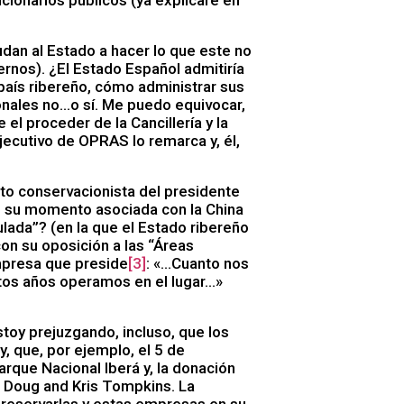
cionarios públicos (ya explicaré en
dan al Estado a hacer lo que este no
rnos). ¿El Estado Español admitiría
país ribereño, cómo administrar sus
onales no…o sí. Me puedo equivocar,
l proceder de la Cancillería y la
jecutivo de OPRAS lo remarca y, él,
o conservacionista del presidente
n su momento asociada con la China
lada”? (en la que el Estado ribereño
on su oposición a las “Áreas
empresa que preside
[3]
: «…Cuanto nos
tantos años operamos en el lugar…»
oy prejuzgando, incluso, que los
, que, por ejemplo, el 5 de
rque Nacional Iberá y, la donación
e Doug and Kris Tompkins. La