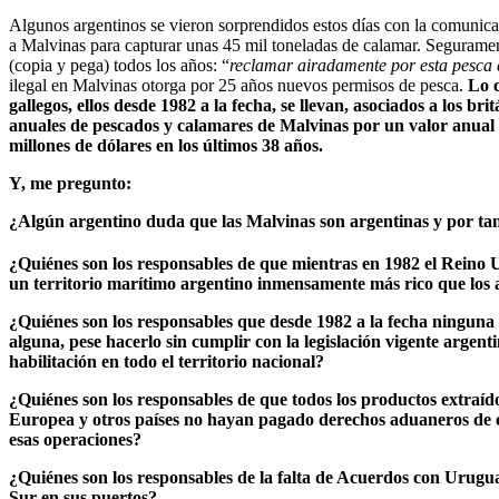
Algunos argentinos se vieron sorprendidos estos días con la comunicac
a Malvinas para capturar unas 45 mil toneladas de calamar. Segurament
(copia y pega) todos los años: “
reclamar airadamente por esta pesca e
ilegal en Malvinas otorga por 25 años nuevos permisos de pesca.
Lo 
gallegos, ellos desde 1982 a la fecha, se llevan, asociados a los b
anuales de pescados y calamares de Malvinas por un valor anual es
millones de dólares en los últimos 38 años.
Y, me pregunto:
¿Algún argentino duda que las Malvinas son argentinas y por tant
¿Quiénes son los responsables de que mientras en 1982 el Rein
un territorio marítimo argentino inmensamente más rico que los 
¿Quiénes son los responsables que desde 1982 a la fecha ningun
alguna, pese hacerlo sin cumplir con la legislación vigente argent
habilitación en todo el territorio nacional?
¿Quiénes son los responsables de que todos los productos extraíd
Europea y otros países no hayan pagado derechos aduaneros de ex
esas operaciones?
¿Quiénes son los responsables de la falta de Acuerdos con Uruguay
Sur en sus puertos?