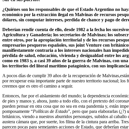
¿Quiénes son los responsables de que el Estado Argentino no hay
económico por la extracción ilegal en Malvinas de recursos pesque
dólares, sin computar intereses, perdida de chance y pago de d
Deberían rendir cuenta de ello, desde 1982 a la fecha los sucesivo
Agricultura y Ganadería; los secretarios de Malvinas; los subsec
entre otros, por la apropiación territorial y de los recursos pesqu
empresarios pesqueros españoles, sus joint Venture con británicos
manifiestamente contraria a los intereses nacionales han impedid
pérdida de salud, educación, vivienda y desigualdad entre los arg
como en 1983 y, a casi 39 años de la guerra de Malvinas, con una
los territorios del litoral marítimo patagónico, con sus implicanci
A pocos días de cumplir 39 años de la recuperación de Malvinas,están l
por recuperar esta importante parte de nuestro territorio nacional; los 
creemos que es otro el camino a seguir.
Entonces, fue por el aislamiento del mundo; la dependencia económic
de pies y manos y, ahora, junto a todo ello, con el pretexto del coron
pueden pensar en otra cosa que no sea en esta pandemia y, están imped
pomposamente “
Políticas de Estado
”, pero que para elaborarlas (¿?)
británicos, viendo a nuestros aburridos personajes, subidos al caball
austera cámara que, por suerte, los filma de la cintura para arriba. Tre
parecen pocas para semejantes acciones de Estado, que deberían esta