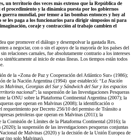
, un territorio dos veces más extenso que la República de
i el procedimiento y la dinámica puesta por los gobiernos
da guerra mundial, por temor a las bombas entonces y hoy al
 les paga a los funcionarios para dirigir simposios ni para
, imaginación, coraje y contracción al trabajo cambien el
idea que promover el diálogo y desempolvar la gastada Res.
ten a negociar, con o sin el apoyo de la mayoría de los países del
in relaciones carnales, fue absolutamente contrario a los intereses
sintéticamente al inicio de estas líneas. Los tiempos están todos
e.
ión de la «Zona de Paz y Cooperación del Atlántico Sur
»
(1986);
ción de la Nación Argentina (1994) que estableció: “
La Nación
slas Malvinas, Georgias del Sur y Sándwich del Sur y los espacios
erritorio nacional
”; la suspensión de las Investigaciones Pesqueras
ante la ONU sobre la Plataforma Continental Argentina (2007); la
squeras que operan en Malvinas (2008); la identificación o
el requerimiento por Decreto 256/10 del permiso de Tránsito a
empresas petroleras que operan en Malvinas (2011); la
 la Comisión de Límites de la Plataforma Continental (2016); la
a (2020); la suspensión de las investigaciones pesqueras conjuntas
Nacional de Malvinas (2020) y la decisión de la Unión Europea de
amar (no solo Malvinas).