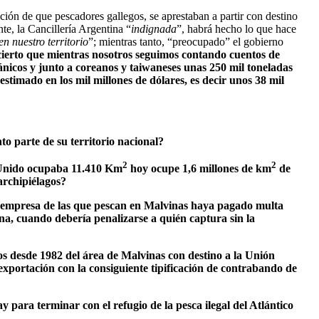
ión de que pescadores gallegos, se aprestaban a partir con destino
e, la Cancillería Argentina “
indignada
”, habrá hecho lo que hace
n nuestro territorio
”; mientras tanto, “preocupado” el gobierno
cierto que mientras nosotros seguimos contando cuentos de
ritánicos y junto a coreanos y taiwaneses unas 250 mil toneladas
timado en los mil millones de dólares, es decir unos 38 mil
o parte de su territorio nacional?
2
2
o Unido ocupaba 11.410 Km
hoy ocupe 1,6 millones de km
de
archipiélagos?
a empresa de las que pescan en Malvinas haya pagado multa
ina, cuando debería penalizarse a quién captura sin la
os desde 1982 del área de Malvinas con destino a la Unión
portación con la consiguiente tipificación de contrabando de
 para terminar con el refugio de la pesca ilegal del Atlántico