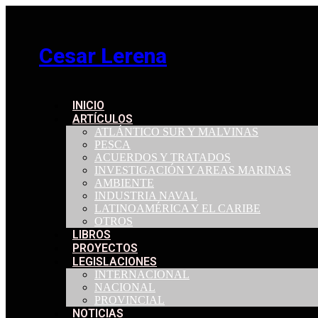
Ir
al
contenido
Cesar Lerena
INICIO
ARTÍCULOS
ATLÁNTICO SUR Y MALVINAS
PESCA
ACUERDOS Y TRATADOS
INVESTIGACIÓN Y AREAS MARINAS
AMBIENTE
INDUSTRIA NAVAL
LATINOAMÉRICA Y EL CARIBE
OTROS
LIBROS
PROYECTOS
LEGISLACIONES
INTERNACIONAL
NACIONAL
PROVINCIAL
NOTICIAS