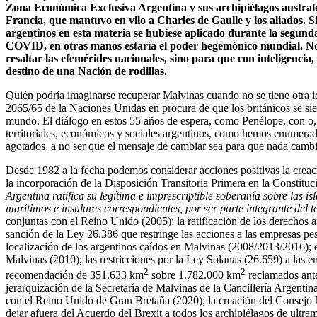
Zona Económica Exclusiva Argentina y sus archipiélagos australes
Francia, que mantuvo en vilo a Charles de Gaulle y los aliados. S
argentinos en esta materia se hubiese aplicado durante la segun
COVID, en otras manos estaría el poder hegemónico mundial. No se
resaltar las efemérides nacionales, sino para que con inteligencia
destino de una Nación de rodillas.
Quién podría imaginarse recuperar Malvinas cuando no se tiene otra 
2065/65 de la Naciones Unidas en procura de que los británicos se sien
mundo. El diálogo en estos 55 años de espera, como Penélope, con o, s
territoriales, económicos y sociales argentinos, como hemos enumerado 
agotados, a no ser que el mensaje de cambiar sea para que nada cambi
Desde 1982 a la fecha podemos considerar acciones positivas la c
reac
la incorporación de la Disposición Transitoria Primera en la Constitu
Argentina ratifica su legítima e imprescriptible soberanía sobre las i
marítimos e insulares correspondientes, por ser parte integrante del t
conjuntas con el Reino Unido (2005); la ratificación de los derechos 
sanción de la Ley 26.386 que restringe las acciones a las empresas pe
localización de los argentinos caídos en Malvinas (2008/2013/2016); 
Malvinas (2010); las restricciones por la Ley Solanas (26.659) a las 
2
2
recomendación de 351.633 km
sobre 1.782.000 km
reclamados ante
jerarquización de la Secretaría de Malvinas de la Cancillería Argentin
con el Reino Unido de Gran Bretaña (2020); la creación del Consejo 
dejar afuera del Acuerdo del Brexit a todos los archipiélagos de ultr