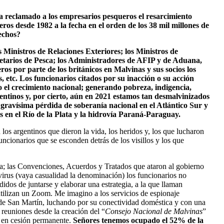
a reclamado a los empresarios pesqueros el resarcimiento
ros desde 1982 a la fecha en el orden de los 38 mil millones de
erechos?
s Ministros de Relaciones Exteriores; los Ministros de
retarios de Pesca; los Administradores de AFIP y de Aduana,
eros por parte de los británicos en Malvinas y sus socios los
, etc. Los funcionarios citados por su inacción o su acción
o el crecimiento nacional; generando pobreza, indigencia,
entinos y, por cierto, aún en 2021 estamos tan desmalvinizados
 gravísima pérdida de soberanía nacional en el Atlántico Sur y
as en el Río de la Plata y la hidrovía Paraná-Paraguay.
os argentinos que dieron la vida, los heridos y, los que lucharon
funcionarios que se esconden detrás de los visillos y los que
a; las Convenciones, Acuerdos y Tratados que ataron al gobierno
avirus (vaya casualidad la denominación) los funcionarios no
idos de juntarse y elaborar una estrategia, a la que llaman
 utilizan un Zoom. Me imagino a los servicios de espionaje
o de San Martín, luchando por su conectividad doméstica y con una
s reuniones desde la creación del “
Consejo Nacional de Malvinas
”
r en cesión permanente.
Señores tenemos ocupado el 52% de la