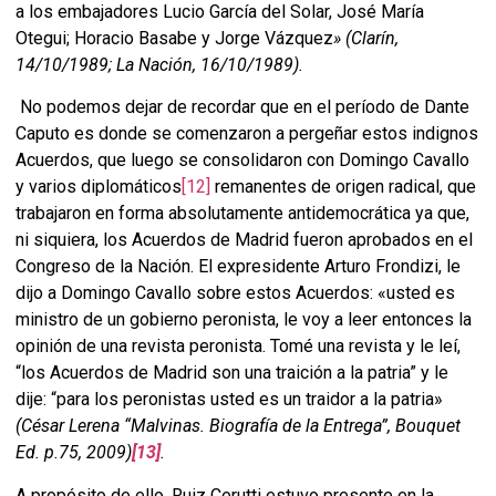
a los embajadores Lucio García del Solar, José María
Otegui; Horacio Basabe y Jorge Vázquez
»
(Clarín,
14/10/1989; La Nación, 16/10/1989).
No podemos dejar de recordar que en el período de Dante
Caputo es donde se comenzaron a pergeñar estos indignos
Acuerdos, que luego se consolidaron con Domingo Cavallo
y varios diplomáticos
[12]
remanentes de origen radical, que
trabajaron en forma absolutamente antidemocrática ya que,
ni siquiera, los Acuerdos de Madrid fueron aprobados en el
Congreso de la Nación. El expresidente Arturo Frondizi, le
dijo a Domingo Cavallo sobre estos Acuerdos: «usted es
ministro de un gobierno peronista, le voy a leer entonces la
opinión de una revista peronista. Tomé una revista y le leí,
“los Acuerdos de Madrid son una traición a la patria” y le
dije: “para los peronistas usted es un traidor a la patria»
(César Lerena “Malvinas. Biografía de la Entrega”, Bouquet
Ed. p.75, 2009)
[13]
.
A propósito de ello, Ruiz Cerutti estuvo presente en la