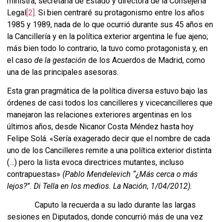
ministra, secretaria de Estado y directora de la Consejería
Legal
[2]
. Si bien centraré su protagonismo entre los años
1985 y 1989, nada de lo que ocurrió durante sus 45 años en
la Cancillería y en la política exterior argentina le fue ajeno;
más bien todo lo contrario, la tuvo como protagonista y, en
el caso
de la gestación
de los Acuerdos de Madrid, como
una de las principales asesoras.
Esta gran pragmática de la política diversa estuvo bajo las
órdenes de casi todos los cancilleres y vicecancilleres que
manejaron las relaciones exteriores argentinas en los
últimos años, desde Nicanor Costa Méndez hasta hoy
Felipe Solá. «Sería exagerado decir que el nombre de cada
uno de los Cancilleres remite a una política exterior distinta
(…) pero la lista evoca directrices mutantes, incluso
contrapuestas»
(
Pablo Mendelevich
“¿Más cerca o más
lejos?”. Di Tella en los medios. La Nación, 1/04/2012).
Caputo la recuerda a su lado durante las largas
sesiones en Diputados, donde concurrió más de una vez