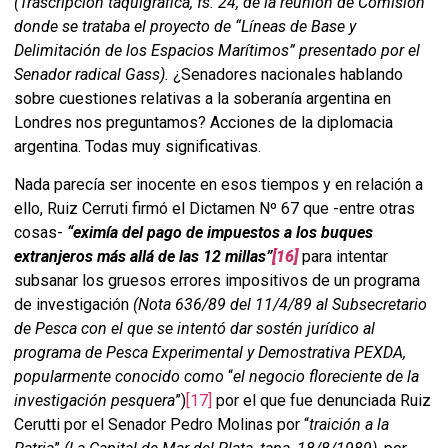
(Trascripción taquigráfica, fs. 24, de la reunión de Comisión
donde se trataba el proyecto de “Líneas de Base y
Delimitación de los Espacios Marítimos” presentado por el
Senador radical Gass).
¿Senadores nacionales hablando
sobre cuestiones relativas a la soberanía argentina en
Londres nos preguntamos? Acciones de la diplomacia
argentina. Todas muy significativas.
Nada parecía ser inocente en esos tiempos y en relación a
ello, Ruiz Cerruti firmó el Dictamen Nº 67 que -entre otras
cosas-
“eximía del pago de impuestos a los buques
extranjeros más allá de las 12 millas”
[16]
para intentar
subsanar los gruesos errores impositivos de un programa
de investigación
(Nota 636/89 del 11/4/89 al Subsecretario
de Pesca con el que se intentó dar sostén jurídico al
programa de Pesca Experimental y Demostrativa PEXDA,
popularmente conocido como
“
el negocio floreciente de la
investigación pesquera
”)
[17]
por el que fue denunciada Ruiz
Cerutti por el Senador Pedro Molinas por “
traición a la