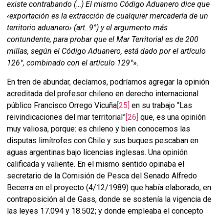
existe contrabando (…) El mismo Código Aduanero dice que
‹exportación es la extracción de cualquier mercadería de un
territorio aduanero› (art. 9°) y el argumento más
contundente, para probar que el Mar Territorial es de 200
millas, según el Código Aduanero, está dado por el artículo
126°, combinado con el artículo 129°
».
En tren de abundar, decíamos, podríamos agregar la opinión
acreditada del profesor chileno en derecho internacional
público Francisco Orrego Vicuña
[25]
en su trabajo “Las
reivindicaciones del mar territorial”
[26]
que, es una opinión
muy valiosa, porque: es chileno y bien conocemos las
disputas limítrofes con Chile y sus buques pescaban en
aguas argentinas bajo licencias inglesas. Una opinión
calificada y valiente. En el mismo sentido opinaba el
secretario de la Comisión de Pesca del Senado Alfredo
Becerra en el proyecto (4/12/1989) que había elaborado, en
contraposición al de Gass, donde se sostenía la vigencia de
las leyes 17.094 y 18.502; y donde empleaba el concepto