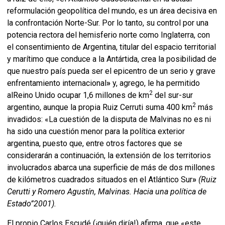
reformulación geopolítica del mundo, es un área decisiva en
la confrontación Norte-Sur. Por lo tanto, su control por una
potencia rectora del hemisferio norte como Inglaterra, con
el consentimiento de Argentina, titular del espacio territorial
y marítimo que conduce a la Antártida, crea la posibilidad de
que nuestro país pueda ser el epicentro de un serio y grave
enfrentamiento internacional
»
y, agrego, le ha permitido
2
alReino Unido ocupar 1,6 millones de km
del sur-sur
2
argentino, aunque la propia Ruiz Cerruti suma 400 km
más
invadidos: «La cuestión de la disputa de Malvinas no es ni
ha sido una cuestión menor para la política exterior
argentina, puesto que, entre otros factores que se
considerarán a continuación, la extensión de los territorios
involucrados abarca una superficie de más de dos millones
de kilómetros cuadrados situados en el Atlántico Sur
»
(Ruiz
Cerutti y Romero Agustín, Malvinas. Hacia una política de
Estado”2001).
El propio Carlos Escudé (¡quién diría!) afirma, que «este