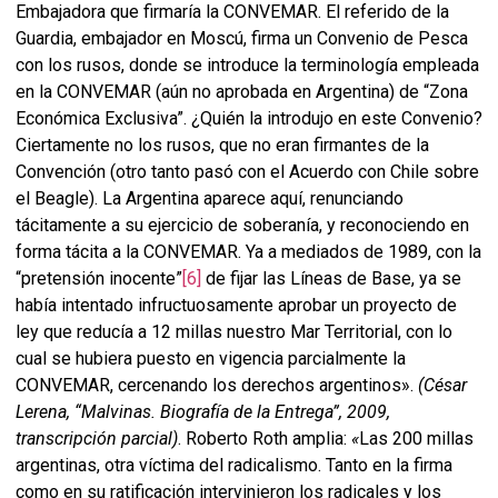
Embajadora que firmaría la CONVEMAR. El referido de la
Guardia, embajador en Moscú, firma un Convenio de Pesca
con los rusos, donde se introduce la terminología empleada
en la CONVEMAR (aún no aprobada en Argentina) de “Zona
Económica Exclusiva”. ¿Quién la introdujo en este Convenio?
Ciertamente no los rusos, que no eran firmantes de la
Convención (otro tanto pasó con el Acuerdo con Chile sobre
el Beagle). La Argentina aparece aquí, renunciando
tácitamente a su ejercicio de soberanía, y reconociendo en
forma tácita a la CONVEMAR. Ya a mediados de 1989, con la
“pretensión inocente”
[6]
de fijar las Líneas de Base, ya se
había intentado infructuosamente aprobar un proyecto de
ley que reducía a 12 millas nuestro Mar Territorial, con lo
cual se hubiera puesto en vigencia parcialmente la
CONVEMAR, cercenando los derechos argentinos».
(César
Lerena, “Malvinas. Biografía de la Entrega”, 2009,
transcripción parcial)
. Roberto Roth amplia:
«
Las 200 millas
argentinas, otra víctima del radicalismo. Tanto en la firma
como en su ratificación intervinieron los radicales y los