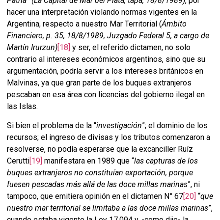
Patria
”
(La Capital de Mar del Plata, tapa, 18/8/1989)
, por
hacer una interpretación violando normas vigentes en la
Argentina, respecto a nuestro Mar Territorial (
Ámbito
Financiero, p. 35, 18/8/1989, Juzgado Federal 5, a cargo de
Martín Irurzun)
[18]
y ser, el referido dictamen, no solo
contrario al intereses económicos argentinos, sino que su
argumentación, podría servir a los intereses británicos en
Malvinas, ya que gran parte de los buques extranjeros
pescaban en esa área con licencias del gobierno ilegal en
las Islas.
Si bien el problema de la “
investigación
”; el dominio de los
recursos; el ingreso de divisas y los tributos comenzaron a
resolverse, no podía esperarse que la excanciller Ruíz
Cerutti
[19]
manifestara en 1989 que “
las capturas de los
buques extranjeros no constituían exportación, porque
fuesen pescadas más allá de las doce millas marinas
”, ni
tampoco, que emitiera opinión en el dictamen N° 67
[20]
“
que
nuestro mar territorial se limitaba a las doce millas marinas
”,
cuando estaba vigente la Ley 17.094 y, -como dije- la