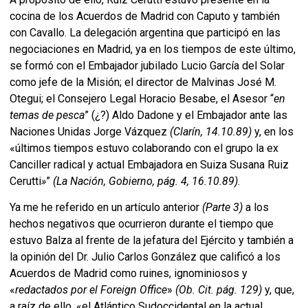
cocina de los Acuerdos de Madrid con Caputo y también
con Cavallo. La delegación argentina que participó en las
negociaciones en Madrid, ya en los tiempos de este último,
se formó con el Embajador jubilado Lucio García del Solar
como jefe de la Misión; el director de Malvinas José M.
Otegui; el Consejero Legal Horacio Besabe, el Asesor “
en
temas de pesca
” (¿?) Aldo Dadone y el Embajador ante las
Naciones Unidas Jorge Vázquez
(Clarín, 14.10.89)
y, en los
«últimos tiempos estuvo colaborando con el grupo la ex
Canciller radical y actual Embajadora en Suiza Susana Ruiz
Cerutti
»
”
(La Nación, Gobierno, pág. 4, 16.10.89)
.
Ya me he referido en un artículo anterior
(Parte 3)
a los
hechos negativos que ocurrieron durante el tiempo que
estuvo Balza al frente de la jefatura del Ejército y también a
la opinión del Dr. Julio Carlos González que calificó a los
Acuerdos de Madrid como ruines, ignominiosos y
«
redactados por el Foreign Office
»
(Ob. Cit. pág. 129)
y, que,
a raíz de ello, «el Atlántico Sudoccidental en la actual