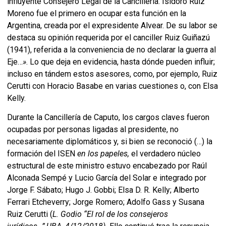
influyente Consejero Legal de la Cancillería. Isidoro Ruiz
Moreno fue el primero en ocupar esta función en la
Argentina, creada por el expresidente Alvear. De su labor se
destaca su opinión requerida por el canciller Ruiz Guiñazú
(1941), referida a la conveniencia de no declarar la guerra al
Eje…
»
. Lo que deja en evidencia, hasta dónde pueden influir;
incluso en tándem estos asesores, como, por ejemplo, Ruiz
Cerutti con Horacio Basabe en varias cuestiones o, con Elsa
Kelly.
Durante la Cancillería de Caputo, los cargos claves fueron
ocupadas por personas ligadas al presidente, no
necesariamente diplomáticos y, si bien se reconoció (…) la
formación del ISEN
en los papeles,
el verdadero núcleo
estructural de este ministro estuvo encabezado por Raúl
Alconada Sempé y Lucio García del Solar e integrado por
Jorge F. Sábato; Hugo J. Gobbi; Elsa D. R. Kelly; Alberto
Ferrari Etcheverry; Jorge Romero; Adolfo Gass y Susana
Ruiz Cerutti (
L. Godio “El rol de los consejeros