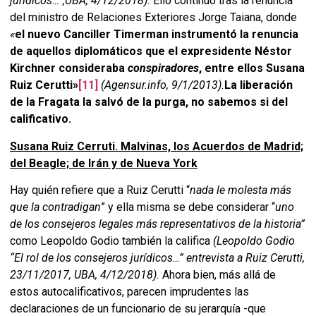
jurídicos…”,UBA, 4/12/2018).
Ello continuó tras la renuncia
del ministro de Relaciones Exteriores Jorge Taiana, donde
«
el nuevo Canciller Timerman instrumentó la renuncia
de aquellos diplomáticos que el expresidente Néstor
Kirchner consideraba
conspiradores
, entre ellos
Susana
Ruiz Cerutti
»
[11]
(
Agensur.info,
9/1/2013).
La liberación
de la Fragata la salvó de la purga, no sabemos si del
calificativo.
Susana Ruiz Cerruti. Malvinas, los Acuerdos de Madrid;
del Beagle; de Irán y de Nueva York
Hay quién refiere que a Ruiz Cerutti “
nada le molesta más
que la contradigan
” y ella misma se debe considerar “
uno
de los consejeros legales más representativos de la historia”
como Leopoldo Godio también la califica
(Leopoldo Godio
“El rol de los consejeros jurídicos…”
entrevista a Ruiz Cerutti,
23/11/2017,
UBA, 4/12/2018).
Ahora bien, más allá de
estos autocalificativos, parecen imprudentes las
declaraciones de un funcionario de su jerarquía -que