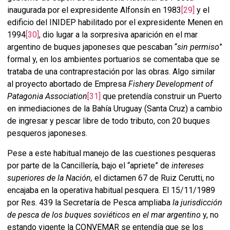
inaugurada por el expresidente Alfonsín en 1983
[29]
y el
edificio del INIDEP habilitado por el expresidente Menen en
1994
[30]
, dio lugar a la sorpresiva aparición en el mar
argentino de buques japoneses que pescaban “
sin permiso
”
formal y, en los ambientes portuarios se comentaba que se
trataba de una contraprestación por las obras. Algo similar
al proyecto abortado de Empresa
Fishery Development of
Patagonia Association
[31]
que pretendía construir un Puerto
en inmediaciones de la Bahía Uruguay (Santa Cruz) a cambio
de ingresar y pescar libre de todo tributo, con 20 buques
pesqueros japoneses.
Pese a este habitual manejo de las cuestiones pesqueras
por parte de la Cancillería, bajo el “apriete” de
intereses
superiores de la Nación,
el dictamen 67 de Ruiz Cerutti, no
encajaba en la operativa habitual pesquera. El 15/11/1989
por Res. 439 la Secretaría de Pesca ampliaba
la jurisdicción
de pesca de los buques soviéticos en el mar argentino
y, no
estando vigente la CONVEMAR se entendía que se los