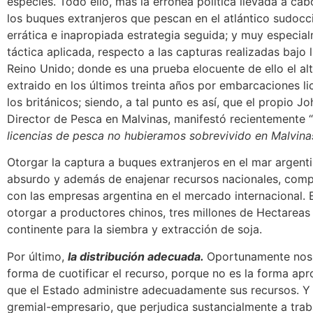
especies. Todo ello, más la errónea política llevada a ca
los buques extranjeros que pescan en el atlántico sudocci
errática e inapropiada estrategia seguida; y muy especial
táctica aplicada, respecto a las capturas realizadas bajo l
Reino Unido; donde es una prueba elocuente de ello el al
extraido en los últimos treinta años por embarcaciones l
los británicos; siendo, a tal punto es así, que el propio J
Director de Pesca en Malvinas, manifestó recientemente “
licencias de pesca no hubieramos sobrevivido en Malvina
Otorgar la captura a buques extranjeros en el mar argent
absurdo y además de enajenar recursos nacionales, comp
con las empresas argentina en el mercado internacional.
otorgar a productores chinos, tres millones de Hectareas 
continente para la siembra y extracción de soj
Por último,
la distribución adecuada.
Oportunamente nos 
forma de cuotificar el recurso, porque no es la forma ap
que el Estado administre adecuadamente sus recursos. Y 
gremial-empresario, que perjudica sustancialmente a trab