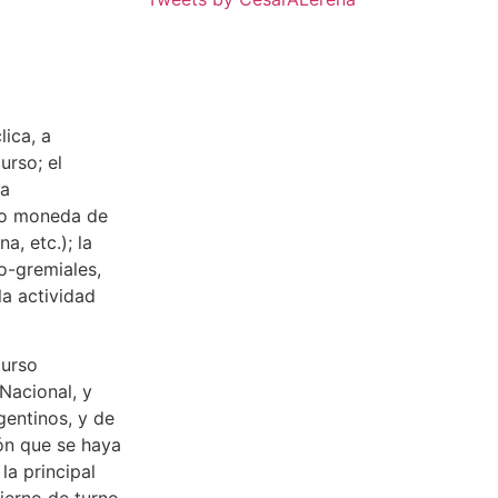
lica, a
urso; el
la
omo moneda de
, etc.); la
io-gremiales,
la actividad
curso
Nacional, y
gentinos, y de
ión que se haya
la principal