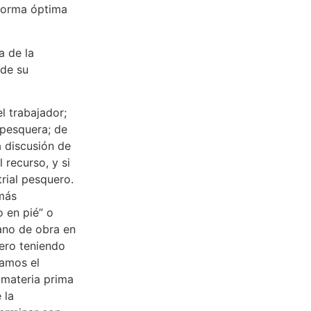
 forma óptima
a de la
 de su
l trabajador;
l pesquera; de
a discusión de
 recurso, y si
rial pesquero.
más
 en pié” o
ano de obra en
pero teniendo
damos el
materia prima
 la