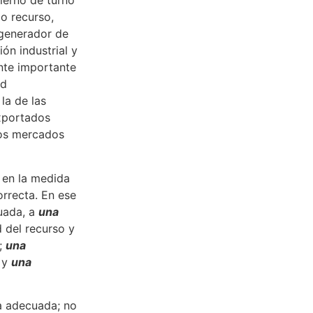
bierno de turno
o recurso,
 generador de
n industrial y
ente importante
ad
la de las
exportados
los mercados
 en la medida
rrecta. En ese
uada, a
una
d del recurso y
);
una
n y
una
la adecuada; no