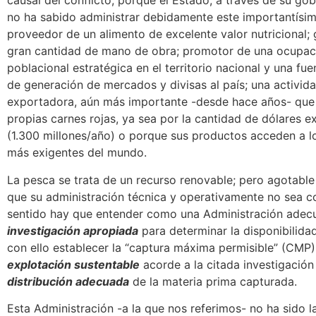
causal del conflicto; porque el Estado, a través de su go
no ha sabido administrar debidamente este importantísim
proveedor de un alimento de excelente valor nutricional;
gran cantidad de mano de obra; promotor de una ocupació
poblacional estratégica en el territorio nacional y una fu
de generación de mercados y divisas al país; una activid
exportadora, aún más importante -desde hace años- que 
propias carnes rojas, ya sea por la cantidad de dólares 
(1.300 millones/año) o porque sus productos acceden a 
más exigentes del mundo.
La pesca se trata de un recurso renovable; pero agotable
que su administración técnica y operativamente no sea co
sentido hay que entender como una Administración adec
investigación apropiada
para determinar la disponibilida
con ello establecer la “captura máxima permisible” (CMP
explotación sustentable
acorde a la citada investigació
distribución adecuada
de la materia prima capturada.
Esta Administración -a la que nos referimos- no ha sido 