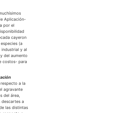
 muchísimos
de Aplicación-
a por el
isponibilidad
década cayeron
 especies (a
industrial y al
 y del aumento
e costos- para
tación
respecto a la
el agravante
s del área,
s descartes a
e las distintas