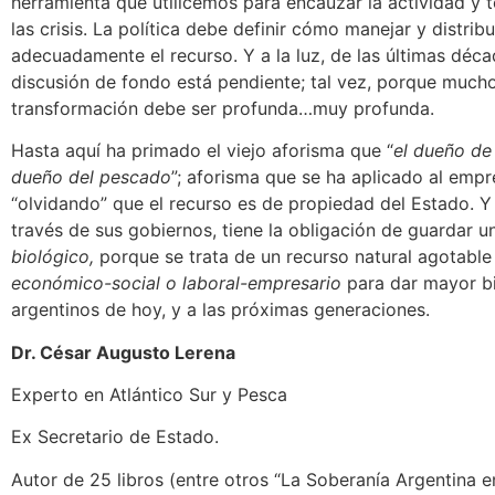
herramienta que utilicemos para encauzar la actividad y 
las crisis. La política debe definir cómo manejar y distribu
adecuadamente el recurso. Y a la luz, de las últimas déca
discusión de fondo está pendiente; tal vez, porque much
transformación debe ser profunda…muy profunda.
Hasta aquí ha primado el viejo aforisma que “
el dueño de 
dueño del pescado
”; aforisma que se ha aplicado al empr
“olvidando” que el recurso es de propiedad del Estado. Y 
través de sus gobiernos, tiene la obligación de guardar 
biológico,
porque se trata de un recurso natural agotabl
económico-social o laboral-empresario
para dar mayor bi
argentinos de hoy, y a las próximas generaciones.
Dr. César Augusto Lerena
Experto en Atlántico Sur y Pesca
Ex Secretario de Estado.
Autor de 25 libros (entre otros “La Soberanía Argentina en