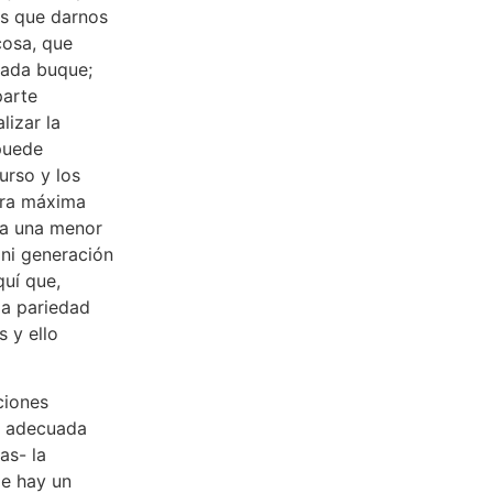
ás que darnos
cosa, que
cada buque;
parte
lizar la
puede
urso y los
ura máxima
ica una menor
 ni generación
quí que,
la pariedad
 y ello
ciones
a adecuada
as- la
e hay un