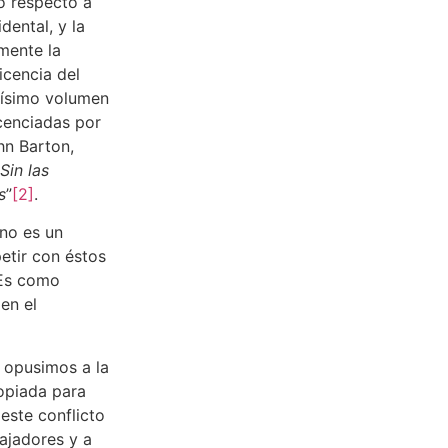
bo respecto a
dental, y la
mente la
icencia del
tísimo volumen
icenciadas por
ohn Barton,
Sin las
s
”
[2]
.
ino es un
etir con éstos
 Es como
en el
a.
opusimos a la
ropiada para
este conflicto
ajadores y a