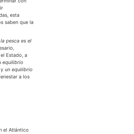
terminar con
ir
das, esta
os saben que la
la pesca es el
esario,
el Estado, a
un
equilibrio
e y un
equilibrio
enestar a los
 el Atlántico