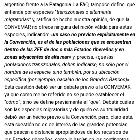
argentino frente a la Patagonia. La FAO, tampoco define, qué
entiende por especies “
transzonales
o
altamente
migratorias”
y, ratifica de hecho nuestra opinión, de que la
CONVEMAR no ofrece ninguna definición válida para estas
especies, indicando:
«
un caso no previsto explícitamente en
la Convención, es el de las poblaciones que se encuentran
dentro de las ZEE de dos o más Estados ribereños y en
zonas adyacentes de alta mar
»
y, precisa, «
que las
poblaciones transzonales, deben indicarse, no sólo por el
nombre de la especie, sino también, por su ubicación
específica (por ejemplo, bacalao de los Grandes Bancos)
».
Esta cuestión debió ser un debate previo a la CONVEMAR,
ya que como me he referido no se puede establecer el
“
cómo
”, sino se define previamente el “
que
”. Debatir cuáles
son las especies migratorias y de quién es su titularidad
debió ser un hecho previo a la Convención, pero, claro está,
esta cuestión no es de interés de las grandes potencias
que pescan a distancia apropiándose de los recursos de
los Estados ribereños, como lo hacían en los continentes