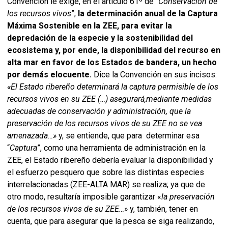
Convención le exige, en el artículo 61º de “
Conservación de
los recursos vivos
”,
la
determinación anual de la Captura
Máxima Sostenible en la ZEE, para evitar la
depredación de la especie y la sostenibilidad del
ecosistema y, por ende, la disponibilidad del recurso en
alta mar en favor de los Estados de bandera, un hecho
por demás elocuente.
Dice la Convención en sus incisos:
«El Estado ribereño determinará la captura permisible de los
recursos vivos en su ZEE (…) asegurará,mediante medidas
adecuadas de conservación y administración, que la
preservación de los recursos vivos de su ZEE no se vea
amenazada…»
y, se entiende, que para determinar esa
“
Captura
”, como una herramienta de administración en la
ZEE, el Estado ribereño debería evaluar la disponibilidad y
el esfuerzo pesquero que sobre las distintas especies
interrelacionadas (ZEE-ALTA MAR) se realiza; ya que de
otro modo, resultaría imposible garantizar «
la preservación
de los recursos vivos de su ZEE…»
y, también, tener en
cuenta, que para asegurar que la pesca se siga realizando,