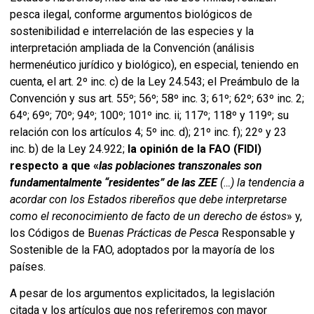
pesca ilegal, conforme argumentos biológicos de
sostenibilidad e interrelación de las especies y la
interpretación ampliada de la Convención (análisis
hermenéutico jurídico y biológico), en especial, teniendo en
cuenta, el art. 2º inc. c) de la Ley 24.543; el Preámbulo de la
Convención y sus art. 55º; 56º; 58º inc. 3; 61º; 62º; 63º inc. 2;
64º; 69º; 70º; 94º; 100º; 101º inc. ii; 117º; 118º y 119º;
su
relación con los artículos 4; 5º inc. d); 21º inc. f); 22º y 23
inc. b) de la Ley 24.922
;
la opinión de la FAO (FIDI)
respecto a que «
las poblaciones transzonales son
fundamentalmente “residentes” de las ZEE
(…) la tendencia a
acordar con los Estados ribereños que debe interpretarse
como el reconocimiento de facto de un derecho de éstos
» y,
los Códigos de B
uenas Prácticas de Pesca
Responsable y
Sostenible de la FAO, adoptados por la mayoría de los
países.
A pesar de los argumentos explicitados, la legislación
citada y los artículos que nos referiremos con mayor