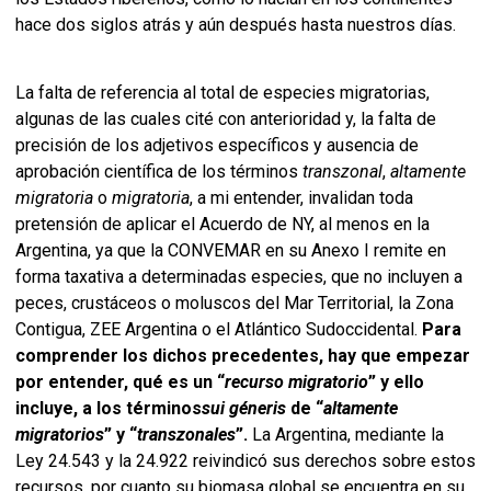
hace dos siglos atrás y aún después hasta nuestros días.
La falta de referencia al total de especies migratorias,
algunas de las cuales cité con anterioridad y, la falta de
precisión de los adjetivos específicos y ausencia de
aprobación científica de los términos
transzonal
,
altamente
migratoria
o
migratoria
, a mi entender, invalidan toda
pretensión de aplicar el Acuerdo de NY, al menos en la
Argentina, ya que la CONVEMAR en su Anexo I remite en
forma taxativa a determinadas especies, que no incluyen a
peces, crustáceos o moluscos del Mar Territorial, la Zona
Contigua, ZEE Argentina o el Atlántico Sudoccidental.
Para
comprender los dichos precedentes, hay que empezar
por entender, qué es un “
recurso migratorio
” y ello
incluye, a los términos
sui géneris
de “
altamente
migratorios
” y “
transzonales
”.
La Argentina, mediante la
Ley 24.543 y la 24.922 reivindicó sus derechos sobre estos
recursos, por cuanto su biomasa global se encuentra en su