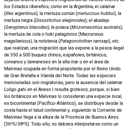
los Estados ribereños, como en la Argentina, el calamar
(
Illex argentinus
); la merluza común (
merluccius hubbsi
); la
merluza negra (
Dissostichus eleginoides
); el abadejo
(
Genypterus blacodes
); la polaca (
Micromesistius australis
);
la merluza de cola o hoki patagónico (Macruronus
magellanicus); la nototenia (
Patagonotothen ramsayi
), etc.
que realizan, una migración que las expone a la pesca ilegal
de 350 a 500 buques chinos, españoles, británicos,
coreanos y taiwaneses en la alta mar o en el área de
Malvinas ocupada en forma prepotente por el Reino Unido
de Gran Bretaña e Irlanda del Norte. Todas las especies
mencionadas son migratorias, pero la ausencia del calamar
Loligo gahi
en el Anexo I resulta grotesco, porque, si bien
los británicos en Malvinas lo consideran una especie local,
es bicontinental (Pacífico-Atlántico), se distribuye desde la
costa hasta el talud continental y, siguiendo la Corriente de
Malvinas llega a la altura de la Provincia de Buenos Aires
(36ºS/38ºS). Todo ello, no debiera interpretarse como un