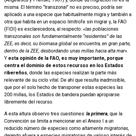
misma. El término “transzonal” no es preciso; podría ser
aplicado a una especie que habitualmente migra y también a
otra que habita en un espacio limítrofe sin migrar y, la FAO
(FIDI) es esclarecedora, al respecto: «
las poblaciones
transzonales son fundamentalmente “residentes” de las
ZEE, es decir, su biomasa global se encuentra, en gran parte,
dentro de la ZEE, desbordando unas millas hacia alta mar
».
Y
esta opinión de la FAO, es muy importante, porque
centra el dominio de estos recursos en los Estados
ribereños
, donde las especies realizan la parte más
relevante de su ciclo vital. De ahí que resulta inadmisible,
que por el solo hecho de transponer estas especies las
200 millas, los Estados de bandera puedan apropiarse
libremente del recurso.
A esta altura observo tres cuestiones:
la primera
, que la
Convención se limita a mencionar en el Anexo I a un
reducido número de especies como
altamente migratorias,
dejando afuera a especies migratorias de valioso interés de