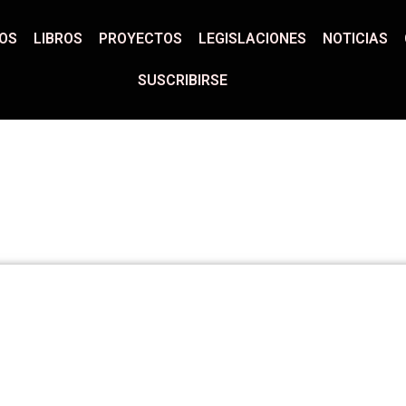
LOS
LIBROS
PROYECTOS
LEGISLACIONES
NOTICIAS
SUSCRIBIRSE
esar Lerena
YECTOS
LEGISLACIONES
NOTICIAS
CONTACT