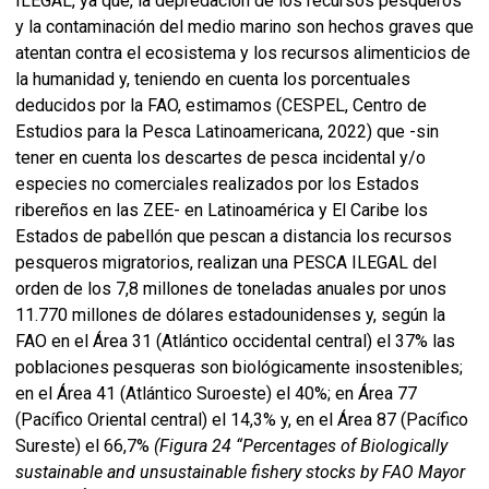
ILEGAL, ya que, la depredación de los recursos pesqueros
y la contaminación del medio marino son hechos graves que
atentan contra el ecosistema y los recursos alimenticios de
la humanidad y, teniendo en cuenta los porcentuales
deducidos por la FAO, estimamos (CESPEL, Centro de
Estudios para la Pesca Latinoamericana, 2022) que -sin
tener en cuenta los descartes de pesca incidental y/o
especies no comerciales realizados por los Estados
ribereños en las ZEE- en Latinoamérica y El Caribe los
Estados de pabellón que pescan a distancia los recursos
pesqueros migratorios, realizan una PESCA ILEGAL del
orden de los 7,8 millones de toneladas anuales por unos
11.770 millones de dólares estadounidenses y, según la
FAO en el Área 31 (Atlántico occidental central) el 37% las
poblaciones pesqueras son biológicamente insostenibles;
en el Área 41 (Atlántico Suroeste) el 40%; en Área 77
(Pacífico Oriental central) el 14,3% y, en el Área 87 (Pacífico
Sureste) el 66,7%
(Figura 24 “Percentages of Biologically
sustainable and unsustainable fishery stocks by FAO Mayor