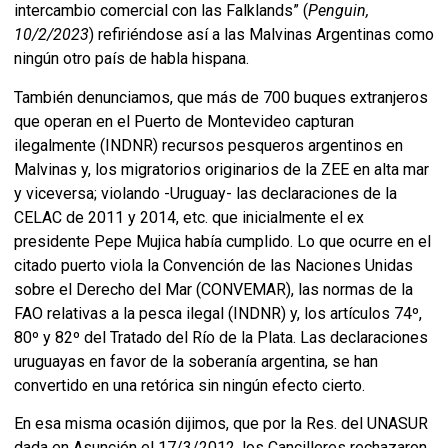
intercambio comercial con las Falklands” (
Penguin,
10/2/2023
) refiriéndose así a las Malvinas Argentinas como
ningún otro país de habla hispana.
También denunciamos, que más de 700 buques extranjeros
que operan en el Puerto de Montevideo capturan
ilegalmente (INDNR) recursos pesqueros argentinos en
Malvinas y, los migratorios originarios de la ZEE en alta mar
y viceversa; violando -Uruguay- las declaraciones de la
CELAC de 2011 y 2014, etc. que inicialmente el ex
presidente Pepe Mujica había cumplido. Lo que ocurre en el
citado puerto viola la Convención de las Naciones Unidas
sobre el Derecho del Mar (CONVEMAR), las normas de la
FAO relativas a la pesca ilegal (INDNR) y, los artículos 74º,
80º y 82º del Tratado del Río de la Plata. Las declaraciones
uruguayas en favor de la soberanía argentina, se han
convertido en una retórica sin ningún efecto cierto.
En esa misma ocasión dijimos, que por la Res. del UNASUR
dada en Asunción el 17/3/2012, los Cancilleres rechazaron