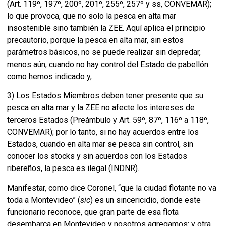
(Art. 119º, 197º, 200º, 201º, 255º, 257º y ss, CONVEMAR);
lo que provoca, que no solo la pesca en alta mar
insostenible sino también la ZEE. Aquí aplica el principio
precautorio, porque la pesca en alta mar, sin estos
parámetros básicos, no se puede realizar sin depredar,
menos aún, cuando no hay control del Estado de pabellón
como hemos indicado y,
3) Los Estados Miembros deben tener presente que su
pesca en alta mar y la ZEE no afecte los intereses de
terceros Estados (Preámbulo y Art. 59º, 87º, 116º a 118º,
CONVEMAR); por lo tanto, si no hay acuerdos entre los
Estados, cuando en alta mar se pesca sin control, sin
conocer los stocks y sin acuerdos con los Estados
ribereños, la pesca es ilegal (INDNR).
Manifestar, como dice Coronel, “que la ciudad flotante no va
toda a Montevideo” (
sic
) es un sincericidio, donde este
funcionario reconoce, que gran parte de esa flota
desembarca en Montevideo y nosotros agregamos: y otra