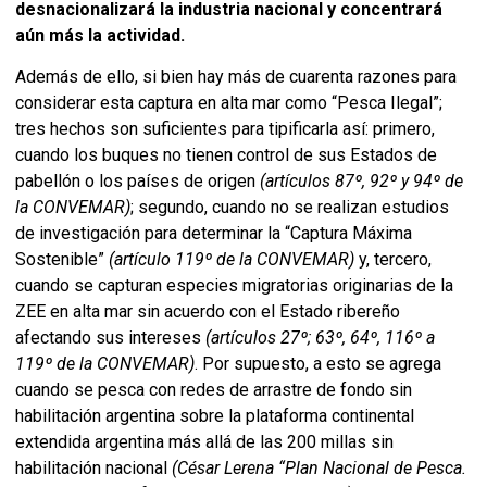
desnacionalizará la industria nacional y concentrará
aún más la actividad.
Además de ello, si bien hay más de cuarenta razones para
considerar esta captura en alta mar como “Pesca Ilegal”;
tres hechos son suficientes para tipificarla así: primero,
cuando los buques no tienen control de sus Estados de
pabellón o los países de origen
(artículos 87º, 92º y 94º de
la CONVEMAR)
; segundo, cuando no se realizan estudios
de investigación para determinar la “Captura Máxima
Sostenible”
(artículo 119º de la CONVEMAR)
y, tercero,
cuando se capturan especies migratorias originarias de la
ZEE en alta mar sin acuerdo con el Estado ribereño
afectando sus intereses
(artículos 27º; 63º, 64º, 116º a
119º de la CONVEMAR)
. Por supuesto, a esto se agrega
cuando se pesca con redes de arrastre de fondo sin
habilitación argentina sobre la plataforma continental
extendida argentina más allá de las 200 millas sin
habilitación nacional
(César Lerena “Plan Nacional de Pesca.