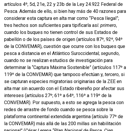
artículos 4º, 5d, 21e, 22 y 23b de la Ley 24.922 Federal de
Pesca. Además de ello, si bien hay más de 40 razones para
considerar esta captura en alta mar como “Pesca Ilegal”;
tres hechos son suficientes para tipificarla así:
primero
,
cuando los buques no tienen control de sus Estados de
pabellón o de los países de origen (artículos 87º, 92º, 94º
de la CONVEMAR), cuestión que ocurre con los buques que
pesca a distancia en el Atlántico Suroccidental;
segundo
,
cuando no se realizan estudios de investigación para
determinar la “Captura Máxima Sostenible” (artículos 117º a
119º de la CONVEMAR) que tampoco efectúan y,
tercero
, si
se capturan especies migratorias originarias de la ZEE en
alta mar sin acuerdo con el Estado ribereño por afectar sus
intereses (artículos 27º; 61º a 64º, 116º a 119º de la
CONVEMAR). Por supuesto, a esto se agrega la pesca con
redes de arrastre de fondo cuando se pesca sobre la
plataforma continental extendida argentina (artículo 77º de
la CONVEMAR) más allá de las 200 millas sin habilitación
nacional” (
César Lerena “Plan Nacional de Pesca. Cien