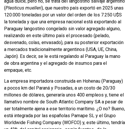
agua dulce; pero no, se trata del langostino salvaje argentino
(
Pleoticus muelleri
), que nuestro país exportó en 2025 unas
120.000 toneladas por un valor del orden de los 7.250 U$S
la tonelada y que una empresa nacional está exportando al
Paraguay langostino congelado sin valor agregado alguno,
realizando en este último país el procesado (pelado,
desvenado, colas, envasado), para su posterior exportación
a mercados tradicionalmente argentinos (USA, UE, China,
Japón). Es decir, se le está regalando al Paraguay la mano
de obra argentina y el agregado de insumos para el
empaque, etc.
La empresa importadora construida en Hohenau (Paraguay)
a pocos km del Paraná y Posadas, a un costo de 20/30
millones de dólares, generaría unos 400 empleos y, tiene el
llamativo nombre de South Atlantic Company SA a pesar de
ser totalmente ajena a ese territorio marítimo. ¿O no? Bueno,
está integrada por las españolas Pamape SL y el Grupo
Worldwide Fishing Company (WOFCO) y, este último, tendría