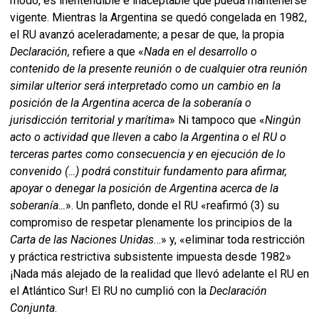
modo, es inentendible e inaceptable que pueda mantenerse
vigente. Mientras la Argentina se quedó congelada en 1982,
el RU avanzó aceleradamente; a pesar de que, la propia
Declaración,
refiere a que «
Nada en el desarrollo o
contenido de la presente reunión o de cualquier otra reunión
similar ulterior será interpretado como un cambio en la
posición de la Argentina acerca de la soberanía o
jurisdicción territorial y marítima
» Ni tampoco que «
Ningún
acto o actividad que lleven a cabo la Argentina o el RU o
terceras partes como consecuencia y en ejecución de lo
convenido (…) podrá constituir fundamento para afirmar,
apoyar o denegar la posición de Argentina acerca de la
soberanía…
». Un panfleto, donde el RU «reafirmó (3) su
compromiso de respetar plenamente los principios de la
Carta de las Naciones Unidas
…» y, «eliminar toda restricción
y práctica restrictiva subsistente impuesta desde 1982»
¡Nada más alejado de la realidad que llevó adelante el RU en
el Atlántico Sur! El RU no cumplió con la
Declaración
Conjunta
.