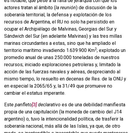
es notable, que pese a la falta de jerarquía con que los
actores tratan al ámbito (
la reunión
) de discusión de la
soberanía territorial, la defensa y explotación de los
recursos de Argentina, el RU no solo ha persistido en
ocupar el Archipiélago de Malvinas, Georgias del Sur y
Sándwich del Sur (en adelante Malvinas) y las tres millas
marinas circundantes a estas, sino que ha ampliado el
2
territorio marítimo invadiendo 1.639.900 Km
; explotado un
promedio anual de unas 250.000 toneladas de nuestros
recursos; iniciado exploraciones petroleras y, limitado la
acción de las fuerzas navales y aéreas, despreciando al
mismo tiempo, lo resuelto en decenas de Res. de la ONU y
en especial la 2065/65 y, la 31/49 que promueve no
cambiar el estatus imperante.
Este
panfleto
[3]
declarativo
es de una debilidad manifiesta
propia de una capitulación (la moneda de cambio del J14
argentino) o, tuvo la intencionalidad política, de trasferir la
soberanía nacional, más allá de las Islas, ya que, de otro