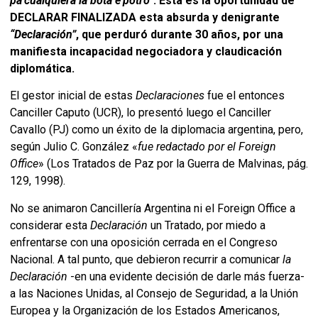
pa’cualquiera la bota e’potro”
. Esta es la oportunidad de
DECLARAR FINALIZADA esta absurda y denigrante
“Declaración”
, que perduró durante 30 años, por una
manifiesta incapacidad negociadora y claudicación
diplomática.
El gestor inicial de estas
Declaraciones
fue el entonces
Canciller Caputo (UCR), lo presentó luego el Canciller
Cavallo (PJ) como un éxito de la diplomacia argentina, pero,
según Julio C. González «
fue redactado por el Foreign
Office
» (Los Tratados de Paz por la Guerra de Malvinas, pág.
129, 1998).
No se animaron Cancillería Argentina ni el Foreign Office a
considerar esta
Declaración
un Tratado, por miedo a
enfrentarse con una oposición cerrada en el Congreso
Nacional. A tal punto, que debieron recurrir a comunicar
la
Declaración
-en una evidente decisión de darle más fuerza-
a las Naciones Unidas, al Consejo de Seguridad, a la Unión
Europea y la Organización de los Estados Americanos,