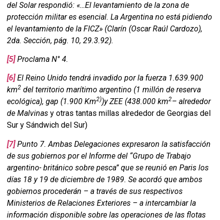
del Solar respondió: «…El levantamiento de la zona de
protección militar es esencial. La Argentina no está pidiendo
el levantamiento de la FICZ» (Clarín (Oscar Raúl Cardozo),
2da. Sección, pág. 10, 29.3.92).
[5]
Proclama N° 4.
[6]
El Reino Unido tendrá
invadido por la fuerza 1.639.900
2
km
del territorio marítimo argentino (1 millón de reserva
2)
2
ecológica), gap (1.900 Km
)y ZEE
(438.000 km
– alrededor
de Malvinas
y otras tantas millas alrededor de Georgias del
Sur y Sándwich del Sur)
[7]
Punto 7. Ambas Delegaciones expresaron la satisfacción
de sus gobiernos por el Informe del “Grupo de Trabajo
argentino- británico sobre pesca” que se reunió en Paris los
días 18 y 19 de diciembre de 1989. Se acordó que ambos
gobiernos procederán – a través de sus respectivos
Ministerios de Relaciones Exteriores – a intercambiar la
información disponible sobre las operaciones de las flotas