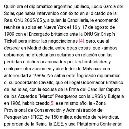
Quién era el diplomático argentino jubilado, Lucio García del
Solar, que había intervenido con éxito en el dictado de la
Res. ONU 2065/65 y, a quien la Cancillería, le encomendó
reunirse a solas en Nueva York el 16 y 17 de agosto de
1989 con el Encargado británico ante la ONU Sir Crispín
Tickell para iniciar las negociaciones
[4]
; pero, que al
declarar
en Madrid decía, entre otras cosas, que «ambos
gobiernos no efectuarían reclamos en relación con las
pérdidas o daños ocasionados por las hostilidades y
cualquier otra acción en y alrededor de Malvinas, con
anterioridad a 1989». No sabía este fogueado diplomático
o, su poderdante Cavallo, que el ilegal Gobernador Británico
de las islas, con la excusa de la firma del Canciller Caputo
de los Acuerdos “Marco” Pesqueros con la URSS y Bulgaria
en 1986, habría creado
[5]
ese mismo año, la «Zona
Provisional de Conservación y Administración de
Pesquerías» (FICZ) de 150 millas; además de reivindicar,
por orden de la Reina, la Z.E.E. y una Plataforma Continental